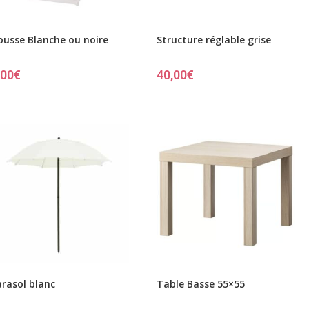
ousse Blanche ou noire
Structure réglable grise
,00
€
40,00
€
arasol blanc
Table Basse 55×55