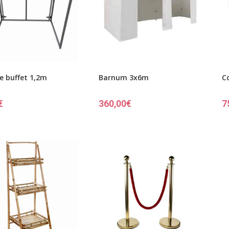
e buffet 1,2m
Barnum 3x6m
C
€
360,00
€
7