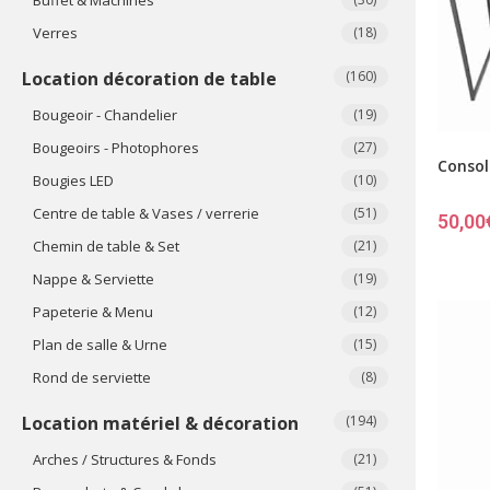
Verres
(18)
Location décoration de table
(160)
Bougeoir - Chandelier
(19)
Bougeoirs - Photophores
(27)
Consol
Bougies LED
(10)
Centre de table & Vases / verrerie
(51)
50,00
Chemin de table & Set
(21)
Nappe & Serviette
(19)
Papeterie & Menu
(12)
Plan de salle & Urne
(15)
Rond de serviette
(8)
Location matériel & décoration
(194)
Arches / Structures & Fonds
(21)