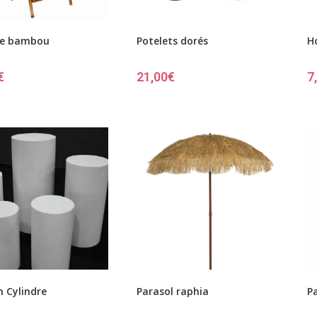
re bambou
Potelets dorés
H
€
21,00
€
7
 Cylindre
Parasol raphia
P