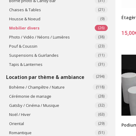
Borne photo & Candy bar
(51)
Chaises & Tables
(21)
Étagè
Housse & Noeud
(9)
Mobilier divers
(26)
15,00
Photo / Vidéo / Néons / Lumières
(38)
Pouf & Coussin
(23)
Suspensions & Guirlandes
(11)
Tapis & Lanternes
(31)
Location par thème & ambiance
(294)
Bohème / Champêtre / Nature
(118)
Cérémonie de mariage
(28)
Gatsby / Cinéma / Musique
(32)
Noël / Hiver
(63)
Oriental
(29)
Podium
Romantique
(51)