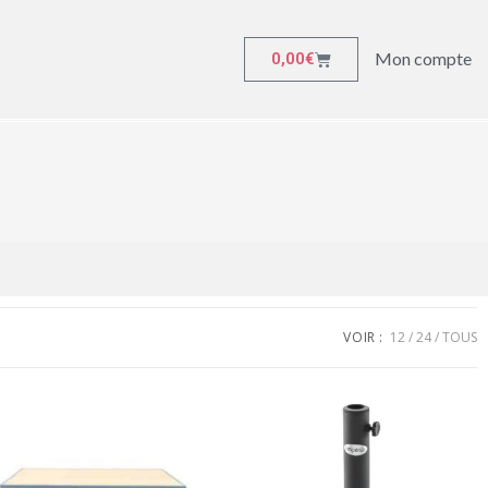
Mon compte
0,00
€
VOIR :
12
24
TOUS