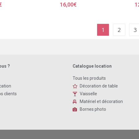
€
16,00
€
1
1
2
3
ous ?
Catalogue location
Tous les produits
cation
Décoration de table
s clients
Vaisselle
Matériel et décoration
Bornes photo