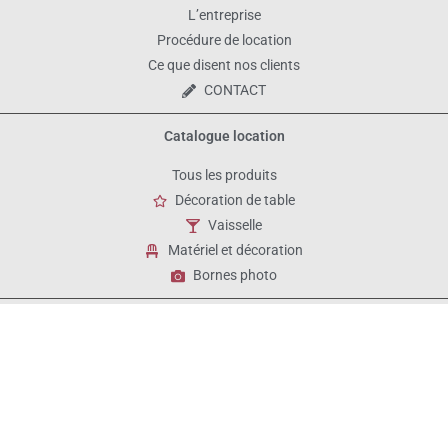
L’entreprise
Procédure de location
Ce que disent nos clients
CONTACT
Catalogue location
Tous les produits
Décoration de table
Vaisselle
Matériel et décoration
Bornes photo
Mais aussi...
Décors avec Ballons, realisation de guirlandes de ballons, etc.
E-boutique pour les anniversaires de vos enfants : www.bobidibou.fr
Mentions légales
Conditions générales