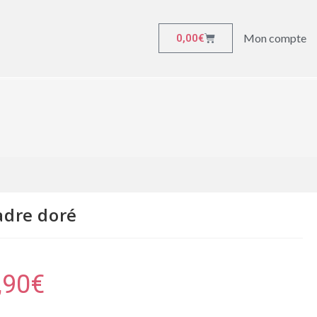
Mon compte
0,00
€
adre doré
,90
€