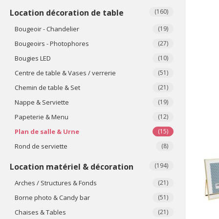
Location décoration de table
(160)
Bougeoir - Chandelier
(19)
Bougeoirs - Photophores
(27)
Bougies LED
(10)
Centre de table & Vases / verrerie
(51)
Chemin de table & Set
(21)
Nappe & Serviette
(19)
Papeterie & Menu
(12)
Plan de salle & Urne
(15)
Rond de serviette
(8)
Location matériel & décoration
(194)
Arches / Structures & Fonds
(21)
Borne photo & Candy bar
(51)
Chaises & Tables
(21)