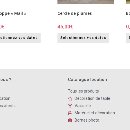
oppe « Mail »
Cercle de plumes
B
0
€
45,00
€
0
ectionnez vos dates
Selectionnez vos dates
ous ?
Catalogue location
Tous les produits
cation
Décoration de table
s clients
Vaisselle
Matériel et décoration
Bornes photo