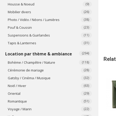
Housse & Noeud
(9)
Mobilier divers
(26)
Photo / Vidéo / Néons / Lumières
(38)
Pouf & Coussin
(23)
Suspensions & Guirlandes
(11)
Tapis & Lanternes
(31)
Location par thème & ambiance
(294)
Rela
Bohème / Champêtre / Nature
(118)
Cérémonie de mariage
(28)
Gatsby / Cinéma / Musique
(32)
Noël / Hiver
(63)
Oriental
(29)
Romantique
(51)
Voyage / Marin
(22)