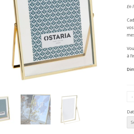
En l
Cad
vos
mes
Vou
à l’
Dim
-
Dat