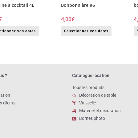
ine à cocktail 4L
Bonbonnière #6
b
€
4,00
€
4
ctionnez vos dates
Selectionnez vos dates
us ?
Catalogue location
Tous les produits
cation
Décoration de table
s clients
Vaisselle
Matériel et décoration
Bornes photo