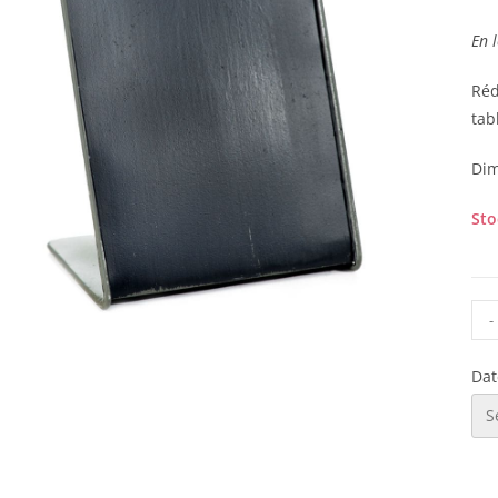
En l
Réd
tab
Dim
Sto
-
Dat