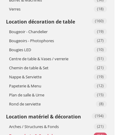
Verres
(18)
Location décoration de table
(160)
Bougeoir - Chandelier
(19)
Bougeoirs - Photophores
(27)
Bougies LED
(10)
Centre de table & Vases / verrerie
(51)
Chemin de table & Set
(21)
Nappe & Serviette
(19)
Papeterie & Menu
(12)
Plan de salle & Urne
(15)
Rond de serviette
(8)
Location matériel & décoration
(194)
Arches / Structures & Fonds
(21)