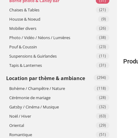
Borne photo & Candy bar
(51)
Chaises & Tables
(21)
Housse & Noeud
(9)
Mobilier divers
(26)
Photo / Vidéo / Néons / Lumières
(38)
Pouf & Coussin
(23)
Suspensions & Guirlandes
(11)
Produ
Tapis & Lanternes
(31)
Location par thème & ambiance
(294)
Bohème / Champêtre / Nature
(118)
Cérémonie de mariage
(28)
Gatsby / Cinéma / Musique
(32)
Noël / Hiver
(63)
Oriental
(29)
Romantique
(51)