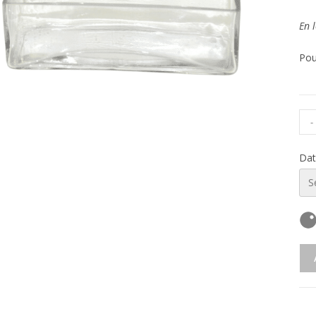
En l
Pou
-
Dat