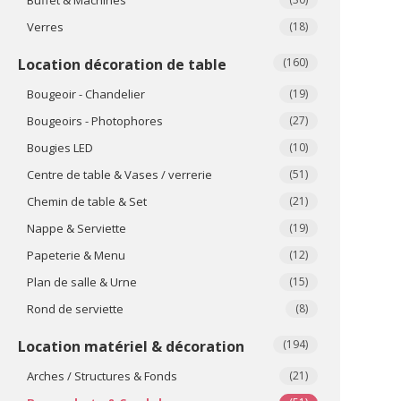
Verres
(18)
Location décoration de table
(160)
Bougeoir - Chandelier
(19)
Bougeoirs - Photophores
(27)
Bougies LED
(10)
Centre de table & Vases / verrerie
(51)
Chemin de table & Set
(21)
Nappe & Serviette
(19)
Papeterie & Menu
(12)
Plan de salle & Urne
(15)
Rond de serviette
(8)
Location matériel & décoration
(194)
Arches / Structures & Fonds
(21)