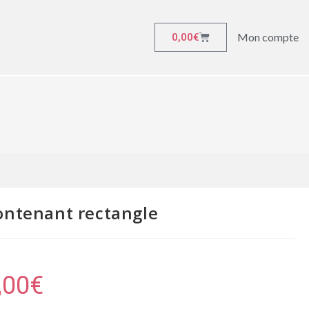
Mon compte
0,00
€
ontenant rectangle
,00
€