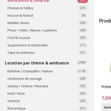
Borne photo & Candy bar
(51)
Chaises & Tables
(21)
Housse & Noeud
(9)
Produ
Mobilier divers
(26)
Photo / Vidéo / Néons / Lumières
(38)
Pouf & Coussin
(23)
Suspensions & Guirlandes
(11)
Tapis & Lanternes
(31)
Location par thème & ambiance
(294)
Bohème / Champêtre / Nature
(118)
Cérémonie de mariage
(28)
Gatsby / Cinéma / Musique
(32)
Prése
Noël / Hiver
(63)
7,00
Oriental
(29)
Sele
Romantique
(51)