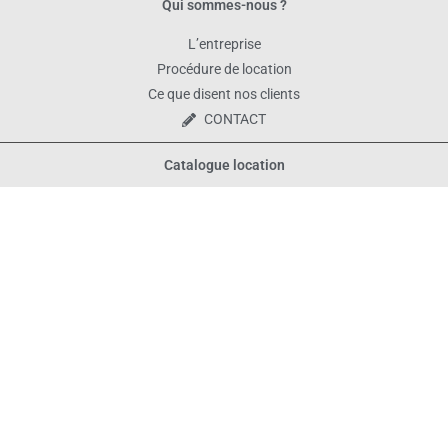
Qui sommes-nous ?
L’entreprise
Procédure de location
Ce que disent nos clients
CONTACT
Catalogue location
Tous les produits
Décoration de table
Vaisselle
Matériel et décoration
Bornes photo
Mais aussi...
Décors avec Ballons, realisation de guirlandes de ballons, etc.
E-boutique pour les anniversaires de vos enfants : www.bobidibou.fr