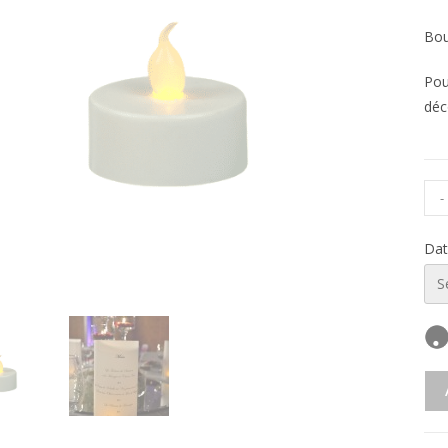
Bou
Pou
déc
-
Dat