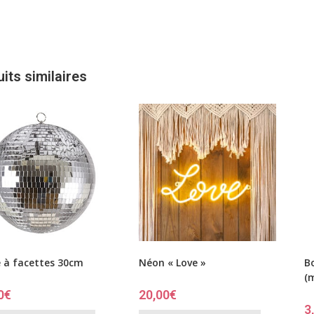
its similaires
 à facettes 30cm
Néon « Love »
Bo
(
0
€
20,00
€
3