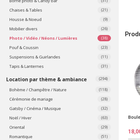
Borne photo & Candy bar
(51)
Chaises & Tables
(21)
Housse & Noeud
(9)
Mobilier divers
(26)
Produ
Photo / Vidéo / Néons / Lumières
(38)
Pouf & Coussin
(23)
Suspensions & Guirlandes
(11)
Tapis & Lanternes
(31)
Location par thème & ambiance
(294)
Bohème / Champêtre / Nature
(118)
Cérémonie de mariage
(28)
Gatsby / Cinéma / Musique
(32)
Boule
Noël / Hiver
(63)
Oriental
(29)
18,0
Romantique
(51)