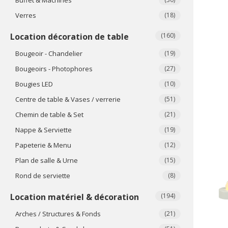
Verres
(18)
Location décoration de table
(160)
Bougeoir - Chandelier
(19)
Bougeoirs - Photophores
(27)
Bougies LED
(10)
Centre de table & Vases / verrerie
(51)
Chemin de table & Set
(21)
Nappe & Serviette
(19)
Papeterie & Menu
(12)
Plan de salle & Urne
(15)
Rond de serviette
(8)
Location matériel & décoration
(194)
Arches / Structures & Fonds
(21)