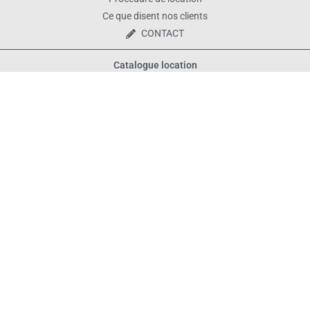
Ce que disent nos clients
CONTACT
Catalogue location
Tous les produits
Décoration de table
Vaisselle
Matériel et décoration
Bornes photo
Mais aussi...
Décors avec Ballons, realisation de guirlandes de ballons, etc.
E-boutique pour les anniversaires de vos enfants : www.bobidibou.fr
Mentions légales
Conditions générales
Nous contacter / Infos pratiques