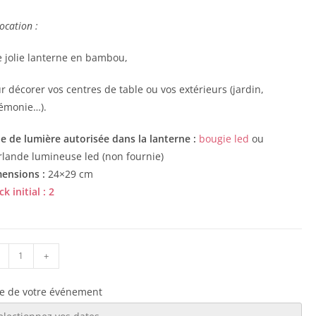
ocation :
 jolie lanterne en bambou,
r décorer vos centres de table ou vos extérieurs (jardin,
émonie…).
e de lumière autorisée dans la lanterne :
bougie led
ou
rlande lumineuse led (non fournie)
ensions :
24×29 cm
k initial : 2
+
e de votre événement