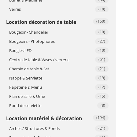
Verres
(18)
Location décoration de table
(160)
Bougeoir - Chandelier
(19)
Bougeoirs - Photophores
(27)
Bougies LED
(10)
Centre de table & Vases / verrerie
(51)
Chemin de table & Set
(21)
Nappe & Serviette
(19)
Papeterie & Menu
(12)
Plan de salle & Urne
(15)
Rond de serviette
(8)
Location matériel & décoration
(194)
Arches / Structures & Fonds
(21)