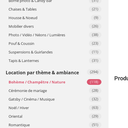
Borne photo & Candy bar
(51)
Chaises & Tables
(21)
Housse & Noeud
(9)
Mobilier divers
(26)
Photo / Vidéo / Néons / Lumières
(38)
Pouf & Coussin
(23)
Suspensions & Guirlandes
(11)
Tapis & Lanternes
(31)
Location par thème & ambiance
(294)
Produ
Bohème / Champêtre / Nature
(118)
Cérémonie de mariage
(28)
Gatsby / Cinéma / Musique
(32)
Noël / Hiver
(63)
Oriental
(29)
Romantique
(51)