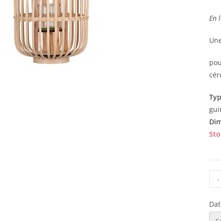
En l
Une
pou
cér
Typ
gui
Dim
Stoc
-
Dat