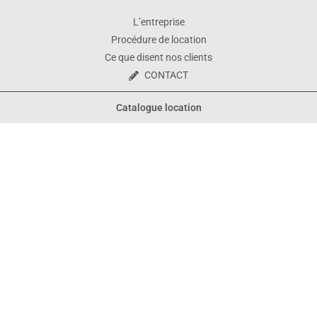
L’entreprise
Procédure de location
Ce que disent nos clients
CONTACT
Catalogue location
Tous les produits
Décoration de table
Vaisselle
Matériel et décoration
Bornes photo
Mais aussi...
Décors avec Ballons, realisation de guirlandes de ballons, etc.
E-boutique pour les anniversaires de vos enfants : www.bobidibou.fr