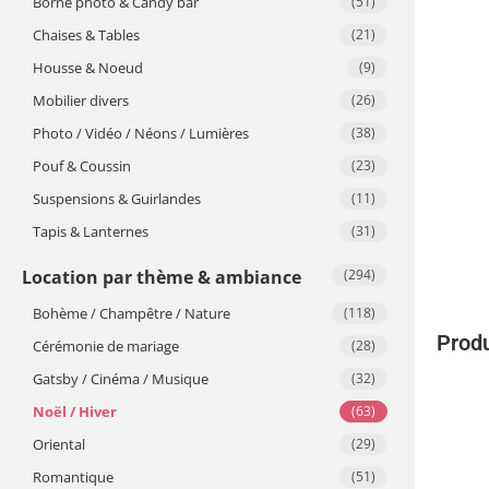
Borne photo & Candy bar
(51)
Chaises & Tables
(21)
Housse & Noeud
(9)
Mobilier divers
(26)
Photo / Vidéo / Néons / Lumières
(38)
Pouf & Coussin
(23)
Suspensions & Guirlandes
(11)
Tapis & Lanternes
(31)
Location par thème & ambiance
(294)
Bohème / Champêtre / Nature
(118)
Produ
Cérémonie de mariage
(28)
Gatsby / Cinéma / Musique
(32)
Noël / Hiver
(63)
Oriental
(29)
Romantique
(51)