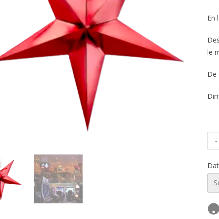
En 
Des
le 
De 
Dim
-
Dat