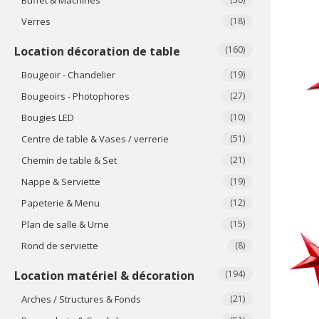
Verres
(18)
Location décoration de table
(160)
Bougeoir - Chandelier
(19)
Bougeoirs - Photophores
(27)
Bougies LED
(10)
Centre de table & Vases / verrerie
(51)
Chemin de table & Set
(21)
Nappe & Serviette
(19)
Papeterie & Menu
(12)
Plan de salle & Urne
(15)
Rond de serviette
(8)
Location matériel & décoration
(194)
Arches / Structures & Fonds
(21)