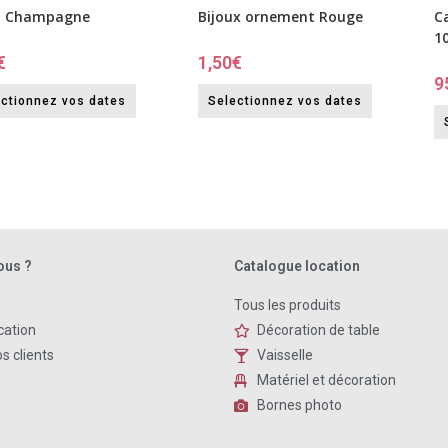
n Champagne
Bijoux ornement Rouge
C
1
€
1,50
€
9
ctionnez vos dates
Selectionnez vos dates
ous ?
Catalogue location
Tous les produits
cation
Décoration de table
s clients
Vaisselle
Matériel et décoration
Bornes photo