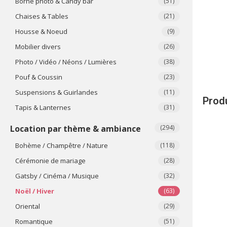
Borne photo & Candy bar
(51)
Chaises & Tables
(21)
Housse & Noeud
(9)
Mobilier divers
(26)
Photo / Vidéo / Néons / Lumières
(38)
Pouf & Coussin
(23)
Suspensions & Guirlandes
(11)
Produ
Tapis & Lanternes
(31)
Location par thème & ambiance
(294)
Bohème / Champêtre / Nature
(118)
Cérémonie de mariage
(28)
Gatsby / Cinéma / Musique
(32)
Noël / Hiver
(63)
Oriental
(29)
Romantique
(51)