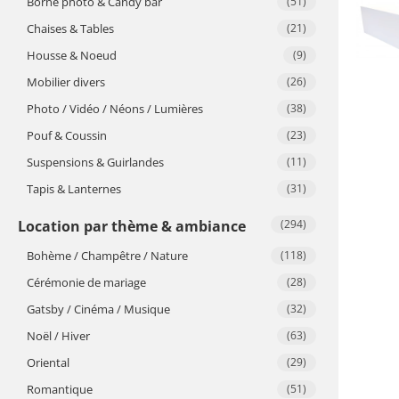
Borne photo & Candy bar
(51)
Chaises & Tables
(21)
Housse & Noeud
(9)
Mobilier divers
(26)
Photo / Vidéo / Néons / Lumières
(38)
Pouf & Coussin
(23)
Suspensions & Guirlandes
(11)
Tapis & Lanternes
(31)
Location par thème & ambiance
(294)
Bohème / Champêtre / Nature
(118)
Cérémonie de mariage
(28)
Gatsby / Cinéma / Musique
(32)
Noël / Hiver
(63)
Oriental
(29)
Romantique
(51)