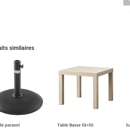
its similaires
de parasol
Table Basse 55×55
S