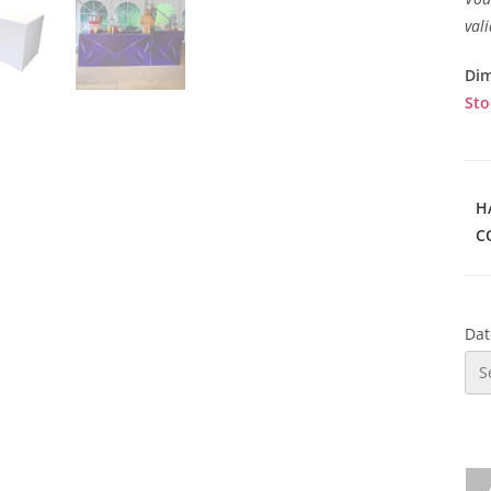
val
Dim
Stoc
H
C
Dat