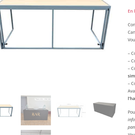
En 
Con
Can
Vou
– C
– C
– C
si
– C
Ava
l’h
Pou
inf
pan
Vou