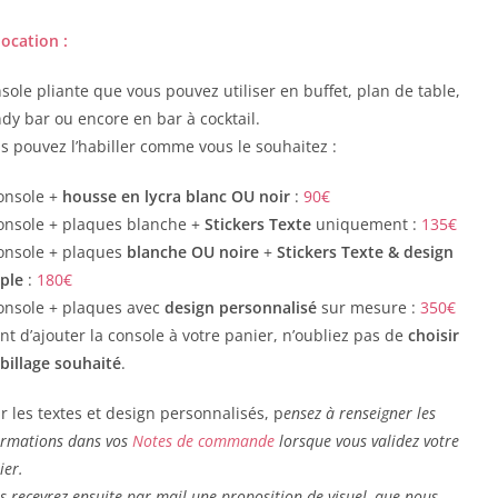
location :
sole pliante que vous pouvez utiliser en buffet, plan de table,
dy bar ou encore en bar à cocktail.
s pouvez l’habiller comme vous le souhaitez :
onsole +
housse en lycra blanc OU noir
:
90€
onsole + plaques blanche +
Stickers Texte
uniquement :
135€
onsole + plaques
blanche OU noire
+
Stickers Texte & design
mple
:
180€
onsole + plaques avec
design personnalisé
sur mesure :
350€
nt d’ajouter la console à votre panier, n’oubliez pas de
choisir
abillage souhaité
.
r les textes et design personnalisés, p
ensez à renseigner les
ormations dans vos
Notes de commande
lorsque vous validez votre
ier.
s recevrez ensuite par mail une proposition de visuel, que nous