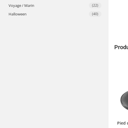
Voyage / Marin
(22)
​Halloween
(40)
Produ
Pied 