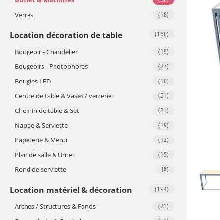
Verres
(18)
Location décoration de table
(160)
Bougeoir - Chandelier
(19)
Bougeoirs - Photophores
(27)
Bougies LED
(10)
Centre de table & Vases / verrerie
(51)
Chemin de table & Set
(21)
Nappe & Serviette
(19)
Papeterie & Menu
(12)
Plan de salle & Urne
(15)
Rond de serviette
(8)
Location matériel & décoration
(194)
Arches / Structures & Fonds
(21)