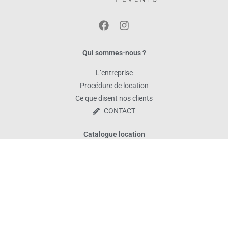
Qui sommes-nous ?
L’entreprise
Procédure de location
Ce que disent nos clients
CONTACT
Catalogue location
Tous les produits
Décoration de table
Vaisselle
Matériel et décoration
Bornes photo