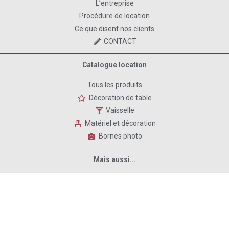
L’entreprise
Procédure de location
Ce que disent nos clients
CONTACT
Catalogue location
Tous les produits
Décoration de table
Vaisselle
Matériel et décoration
Bornes photo
Mais aussi...
Décors avec Ballons, realisation de guirlandes de ballons, etc.
E-boutique pour les anniversaires de vos enfants : www.bobidibou.fr
Mentions légales
Conditions générales