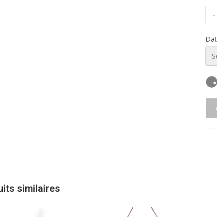
-
Dat
its similaires