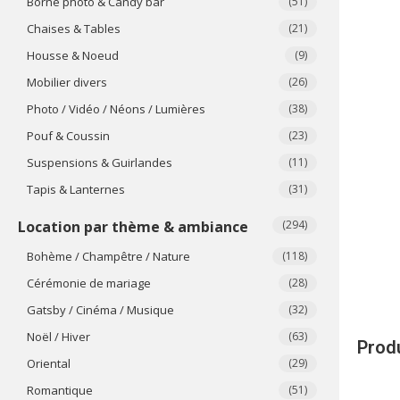
Borne photo & Candy bar
(51)
Chaises & Tables
(21)
Housse & Noeud
(9)
Mobilier divers
(26)
Photo / Vidéo / Néons / Lumières
(38)
Pouf & Coussin
(23)
Suspensions & Guirlandes
(11)
Tapis & Lanternes
(31)
Location par thème & ambiance
(294)
Bohème / Champêtre / Nature
(118)
Cérémonie de mariage
(28)
Gatsby / Cinéma / Musique
(32)
Noël / Hiver
(63)
Produ
Oriental
(29)
Romantique
(51)