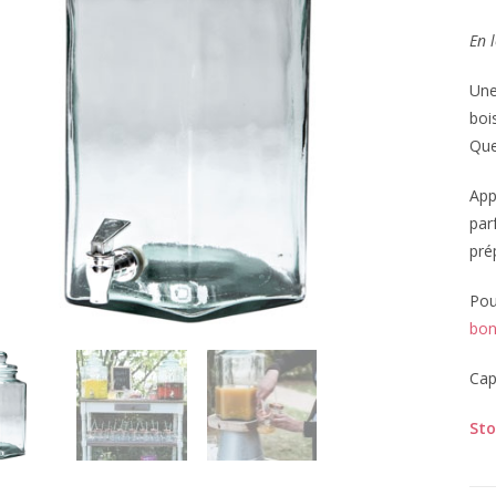
En l
Une
boi
Que
App
par
pré
Pou
bon
Cap
Sto