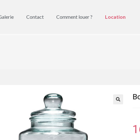
Galerie
Contact
Comment louer ?
Location
L
B
🔍
1