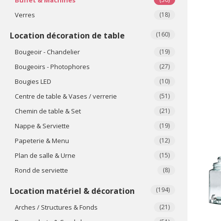
Verres
(18)
Location décoration de table
(160)
Bougeoir - Chandelier
(19)
Bougeoirs - Photophores
(27)
Bougies LED
(10)
Centre de table & Vases / verrerie
(51)
Chemin de table & Set
(21)
Nappe & Serviette
(19)
Papeterie & Menu
(12)
Plan de salle & Urne
(15)
Rond de serviette
(8)
Location matériel & décoration
(194)
Arches / Structures & Fonds
(21)