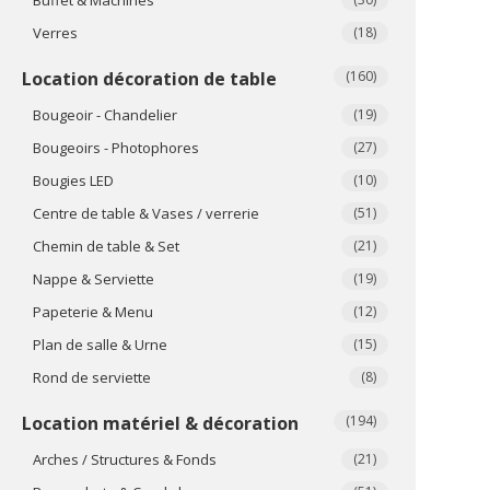
Verres
(18)
Location décoration de table
(160)
Bougeoir - Chandelier
(19)
Bougeoirs - Photophores
(27)
Bougies LED
(10)
Centre de table & Vases / verrerie
(51)
Chemin de table & Set
(21)
Nappe & Serviette
(19)
Papeterie & Menu
(12)
Plan de salle & Urne
(15)
Rond de serviette
(8)
Location matériel & décoration
(194)
Arches / Structures & Fonds
(21)