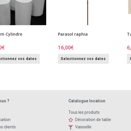
m Cylindre
Parasol raphia
T
0
€
16,00
€
6
ctionnez vos dates
Selectionnez vos dates
ous ?
Catalogue location
Tous les produits
cation
Décoration de table
s clients
Vaisselle