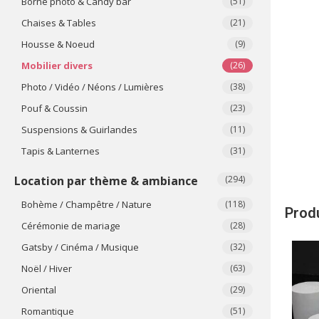
Borne photo & Candy bar
(51)
Chaises & Tables
(21)
Housse & Noeud
(9)
Mobilier divers
(26)
Photo / Vidéo / Néons / Lumières
(38)
Pouf & Coussin
(23)
Suspensions & Guirlandes
(11)
Tapis & Lanternes
(31)
Location par thème & ambiance
(294)
Bohème / Champêtre / Nature
(118)
Produ
Cérémonie de mariage
(28)
Gatsby / Cinéma / Musique
(32)
Noël / Hiver
(63)
Oriental
(29)
Romantique
(51)