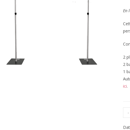
En l
Cett
per
Com
2 p
2 b
1 b
Aut
ici
.
-
Dat