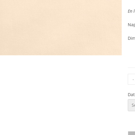
En l
Nap
Dim
-
Dat