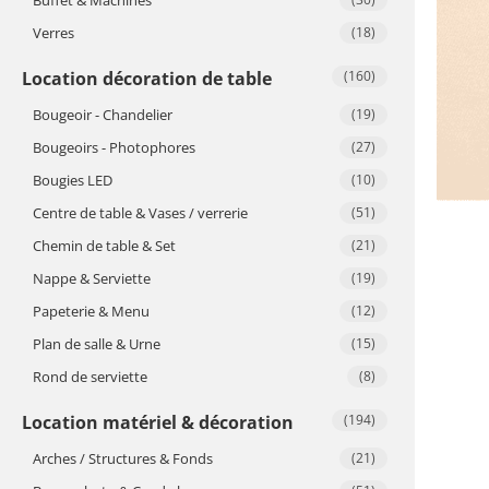
Verres
(18)
Location décoration de table
(160)
Bougeoir - Chandelier
(19)
Bougeoirs - Photophores
(27)
Bougies LED
(10)
Centre de table & Vases / verrerie
(51)
Chemin de table & Set
(21)
Nappe & Serviette
(19)
Papeterie & Menu
(12)
Plan de salle & Urne
(15)
Rond de serviette
(8)
Location matériel & décoration
(194)
Arches / Structures & Fonds
(21)