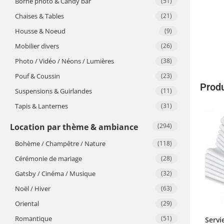
Borne photo & Candy bar
(51)
Chaises & Tables
(21)
Housse & Noeud
(9)
Mobilier divers
(26)
Photo / Vidéo / Néons / Lumières
(38)
Pouf & Coussin
(23)
Produ
Suspensions & Guirlandes
(11)
Tapis & Lanternes
(31)
Location par thème & ambiance
(294)
Bohème / Champêtre / Nature
(118)
Cérémonie de mariage
(28)
Gatsby / Cinéma / Musique
(32)
Noël / Hiver
(63)
Oriental
(29)
Romantique
(51)
Servi