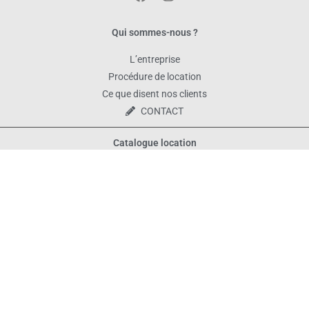
Qui sommes-nous ?
L’entreprise
Procédure de location
Ce que disent nos clients
CONTACT
Catalogue location
Tous les produits
Décoration de table
Vaisselle
Matériel et décoration
Bornes photo
Mais aussi...
Décors avec Ballons, realisation de guirlandes de ballons, etc.