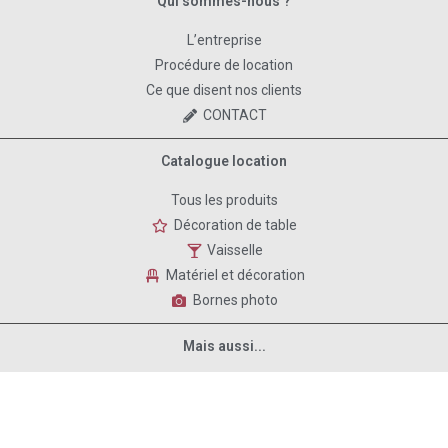
Qui sommes-nous ?
L’entreprise
Procédure de location
Ce que disent nos clients
CONTACT
Catalogue location
Tous les produits
Décoration de table
Vaisselle
Matériel et décoration
Bornes photo
Mais aussi...
Décors avec Ballons, realisation de guirlandes de ballons, etc.
E-boutique pour les anniversaires de vos enfants : www.bobidibou.fr