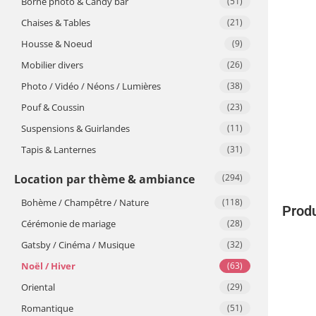
Borne photo & Candy bar
(51)
Chaises & Tables
(21)
Housse & Noeud
(9)
Mobilier divers
(26)
Photo / Vidéo / Néons / Lumières
(38)
Pouf & Coussin
(23)
Suspensions & Guirlandes
(11)
Tapis & Lanternes
(31)
Location par thème & ambiance
(294)
Bohème / Champêtre / Nature
(118)
Produ
Cérémonie de mariage
(28)
Gatsby / Cinéma / Musique
(32)
Noël / Hiver
(63)
Oriental
(29)
Romantique
(51)