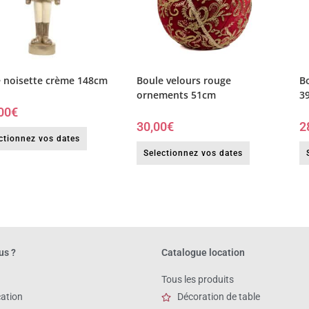
 noisette crème 148cm
Boule velours rouge
B
ornements 51cm
3
00
€
30,00
€
2
ctionnez vos dates
Selectionnez vos dates
us ?
Catalogue location
Tous les produits
cation
Décoration de table