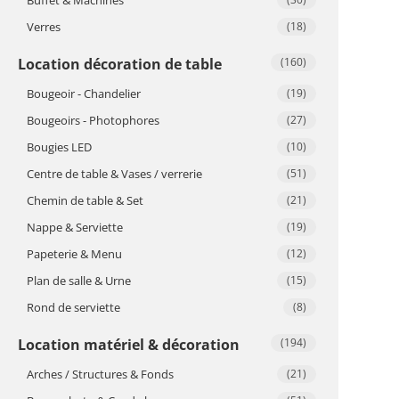
Verres
(18)
Location décoration de table
(160)
Bougeoir - Chandelier
(19)
Bougeoirs - Photophores
(27)
Bougies LED
(10)
Centre de table & Vases / verrerie
(51)
Chemin de table & Set
(21)
Nappe & Serviette
(19)
Papeterie & Menu
(12)
Plan de salle & Urne
(15)
Rond de serviette
(8)
Location matériel & décoration
(194)
Arches / Structures & Fonds
(21)