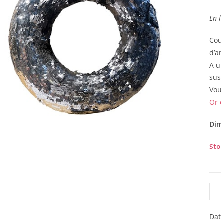
En 
Cou
d’a
A u
sus
Vou
Or 
Dim
St
-
Dat