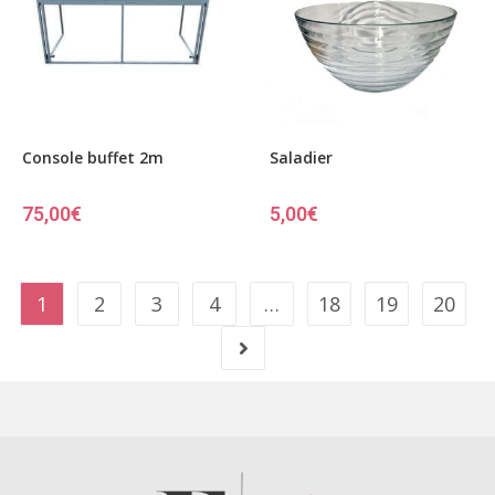
Console buffet 2m
Saladier
75,00
€
5,00
€
1
2
3
4
…
18
19
20