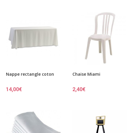
Nappe rectangle coton
Chaise Miami
14,00
€
2,40
€